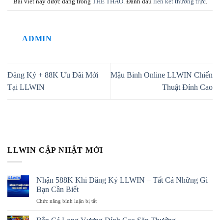
Bài viết này được đăng trong
THỂ THAO
. Đánh dấu
liên kết thường trực
.
ADMIN
Đăng Ký + 88K Ưu Đãi Mới
Mậu Binh Online LLWIN Chiến
Tại LLWIN
Thuật Đỉnh Cao
LLWIN CẬP NHẬT MỚI
Nhận 588K Khi Đăng Ký LLWIN – Tất Cả Những Gì
Bạn Cần Biết
ở
Chức năng bình luận bị tắt
Nhận
588K