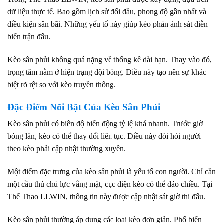
dữ liệu thực tế. Bao gồm lịch sử đối đầu, phong độ gần nhất và
điều kiện sân bãi. Những yếu tố này giúp kèo phản ánh sát diễn
biến trận đấu.
Kèo sân phủi không quá nặng về thống kê dài hạn. Thay vào đó,
trọng tâm nằm ở hiện trạng đội bóng. Điều này tạo nên sự khác
biệt rõ rệt so với kèo truyền thống.
Đặc Điểm Nổi Bật Của Kèo Sân Phủi
Kèo sân phủi có biên độ biến động tỷ lệ khá nhanh. Trước giờ
bóng lăn, kèo có thể thay đổi liên tục. Điều này đòi hỏi người
theo kèo phải cập nhật thường xuyên.
Một điểm đặc trưng của kèo sân phủi là yếu tố con người. Chỉ cần
một cầu thủ chủ lực vắng mặt, cục diện kèo có thể đảo chiều. Tại
Thể Thao LLWIN, thông tin này được cập nhật sát giờ thi đấu.
Kèo sân phủi thường áp dụng các loại kèo đơn giản. Phổ biến