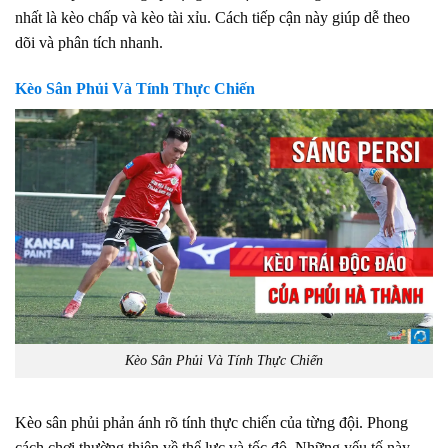
nhất là kèo chấp và kèo tài xỉu. Cách tiếp cận này giúp dễ theo
dõi và phân tích nhanh.
Kèo Sân Phủi Và Tính Thực Chiến
Kèo Sân Phủi Và Tính Thực Chiến
Kèo sân phủi phản ánh rõ tính thực chiến của từng đội. Phong
cách chơi thường thiên về thể lực và tốc độ. Những yếu tố này