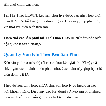
sân phủi chính xác hơn.
Tại Thể Thao LLWIN, kèo sân phủi live được cập nhật theo thời
gian thực. Độ trễ trung bình dưới 1 giây. Điều này giúp phản ứng
kịp thời với diễn biến trên sân.
Theo dõi kèo sân phủi tại Thể Thao LLWIN để nắm bắt biến
động kèo nhanh chóng.
Quản Lý Vốn Khi Theo Kèo Sân Phủi
Kèo sân phủi có mức độ rủi ro cao hơn kèo giải lớn. Vì vậy cần
chia ngân sách thành nhiều phiên nhỏ. Cách làm này giúp hạn chế
biến động bất lợi.
Theo dữ liệu tổng hợp, người chia vốn hợp lý có hiệu quả cao
hơn khoảng 15%. Điều này đặc biệt đúng với kèo sân phủi nhiều
biến số. Kiểm soát vốn giúp duy trì lợi thế dài hạn.