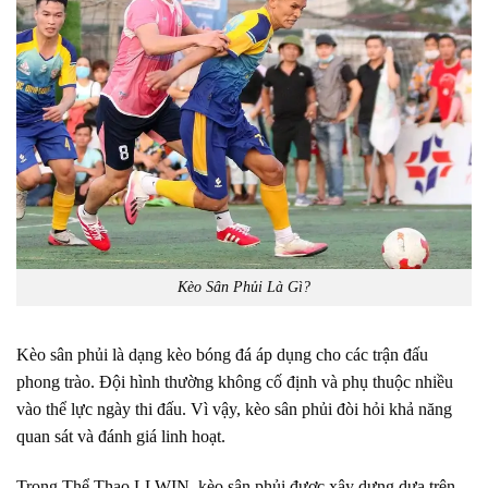
Kèo Sân Phủi Là Gì?
Kèo sân phủi là dạng kèo bóng đá áp dụng cho các trận đấu
phong trào. Đội hình thường không cố định và phụ thuộc nhiều
vào thể lực ngày thi đấu. Vì vậy, kèo sân phủi đòi hỏi khả năng
quan sát và đánh giá linh hoạt.
Trong Thể Thao LLWIN, kèo sân phủi được xây dựng dựa trên