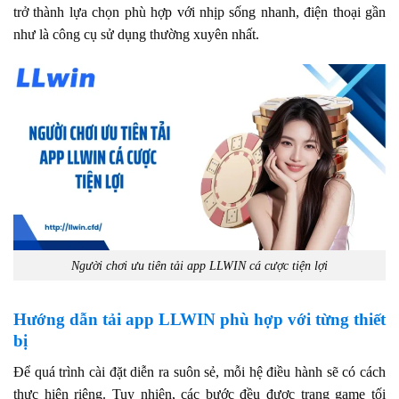
trở thành lựa chọn phù hợp với nhịp sống nhanh, điện thoại gần
như là công cụ sử dụng thường xuyên nhất.
Người chơi ưu tiên tải app LLWIN cá cược tiện lợi
Hướng dẫn tải app LLWIN phù hợp với từng thiết
bị
Để quá trình cài đặt diễn ra suôn sẻ, mỗi hệ điều hành sẽ có cách
thực hiện riêng. Tuy nhiên, các bước đều được trang game tối