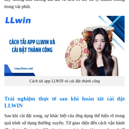
trong vài phút.
Cách tải app LLWIN và cài đặt thành công
Trải nghiệm thực tế sau khi hoàn tất cài đặt
LLWIN
Sau khi cài đặt xong, sự khác biệt của ứng dụng thể hiện rõ trong
quá trình sử dụng thường xuyên. Từ giao diện đến cách vận hành