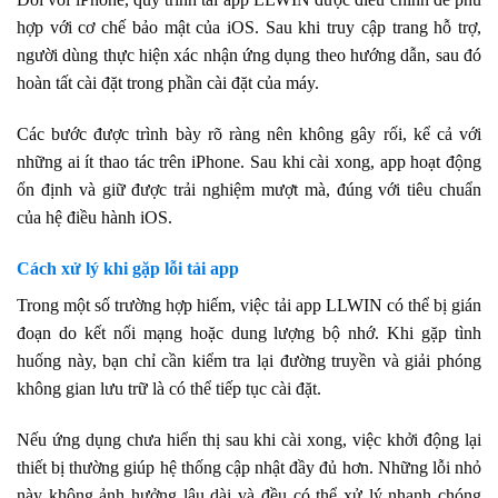
hợp với cơ chế bảo mật của iOS. Sau khi truy cập trang hỗ trợ,
người dùng thực hiện xác nhận ứng dụng theo hướng dẫn, sau đó
hoàn tất cài đặt trong phần cài đặt của máy.
Các bước được trình bày rõ ràng nên không gây rối, kể cả với
những ai ít thao tác trên iPhone. Sau khi cài xong, app hoạt động
ổn định và giữ được trải nghiệm mượt mà, đúng với tiêu chuẩn
của hệ điều hành iOS.
Cách xử lý khi gặp lỗi tải app
Trong một số trường hợp hiếm, việc tải app LLWIN có thể bị gián
đoạn do kết nối mạng hoặc dung lượng bộ nhớ. Khi gặp tình
huống này, bạn chỉ cần kiểm tra lại đường truyền và giải phóng
không gian lưu trữ là có thể tiếp tục cài đặt.
Nếu ứng dụng chưa hiển thị sau khi cài xong, việc khởi động lại
thiết bị thường giúp hệ thống cập nhật đầy đủ hơn. Những lỗi nhỏ
này không ảnh hưởng lâu dài và đều có thể xử lý nhanh chóng