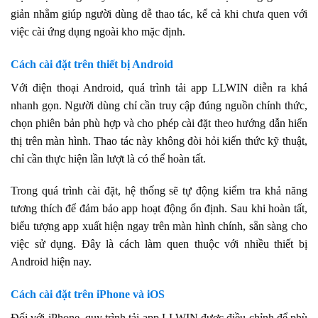
giản nhằm giúp người dùng dễ thao tác, kể cả khi chưa quen với
việc cài ứng dụng ngoài kho mặc định.
Cách cài đặt trên thiết bị Android
Với điện thoại Android, quá trình tải app LLWIN diễn ra khá
nhanh gọn. Người dùng chỉ cần truy cập đúng nguồn chính thức,
chọn phiên bản phù hợp và cho phép cài đặt theo hướng dẫn hiển
thị trên màn hình. Thao tác này không đòi hỏi kiến thức kỹ thuật,
chỉ cần thực hiện lần lượt là có thể hoàn tất.
Trong quá trình cài đặt, hệ thống sẽ tự động kiểm tra khả năng
tương thích để đảm bảo app hoạt động ổn định. Sau khi hoàn tất,
biểu tượng app xuất hiện ngay trên màn hình chính, sẵn sàng cho
việc sử dụng. Đây là cách làm quen thuộc với nhiều thiết bị
Android hiện nay.
Cách cài đặt trên iPhone và iOS
Đối với iPhone, quy trình tải app LLWIN được điều chỉnh để phù