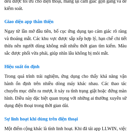
đều được tối ưu cho điện thoại, mang lại cảm giác gọn gàng và dễ
kiểm soát.
Giao diện app thân thiện
Ngay từ lần mở đầu tiên, bố cục ứng dụng tạo cảm giác rõ ràng
và thoáng mắt. Các khu vực được sắp xếp hợp lý, hạn chế chi tiết
thừa nên người dùng không mất nhiều thời gian tìm kiếm. Màu
sắc được phối vừa phải, giúp nhìn lâu không bị mỏi mắt.
Hiệu suất ổn định
Trong quá trình trải nghiệm, ứng dụng cho thấy khả năng vận
hành ổn định trên nhiều dòng máy khác nhau. Các thao tác
chuyển mục diễn ra mượt, ít xảy ra tình trạng giật hoặc đứng màn
hình. Điều này đặc biệt quan trọng với những ai thường xuyên sử
dụng điện thoại trong thời gian dài.
Sự linh hoạt khi dùng trên điện thoại
Một điểm cộng khác là tính linh hoạt. Khi đã tải app LLWIN, việc