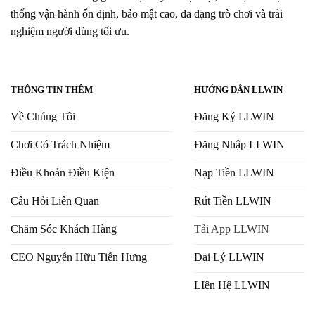
thống vận hành ổn định, bảo mật cao, đa dạng trò chơi và trải
nghiệm người dùng tối ưu.
THÔNG TIN THÊM
HƯỚNG DẪN LLWIN
Về Chúng Tôi
Đăng Ký LLWIN
Chơi Có Trách Nhiệm
Đăng Nhập LLWIN
Điều Khoản Điều Kiện
Nạp Tiền LLWIN
Câu Hỏi Liên Quan
Rút Tiền LLWIN
Chăm Sóc Khách Hàng
Tải App LLWIN
CEO Nguyễn Hữu Tiến Hưng
Đại Lý LLWIN
LIên Hệ LLWIN