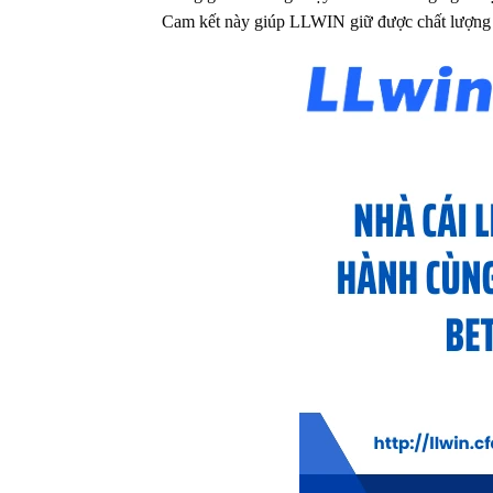
Cam kết này giúp LLWIN giữ được chất lượng 