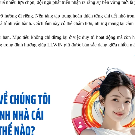
quá nhiều lựa chọn, đội ngũ phát triển nhận ra rằng sự bền vững mới là 
õ hướng đi riêng. Nền tảng tập trung hoàn thiện từng chi tiết nhỏ tro
 trình vận hành. Cách làm này có thể chậm hơn, nhưng mang lại cảm gi
 hạn. Mục tiêu không chỉ dừng lại ở việc duy trì hoạt động mà còn 
àng trong định hướng giúp LLWIN giữ được bản sắc riêng giữa nhiều mô