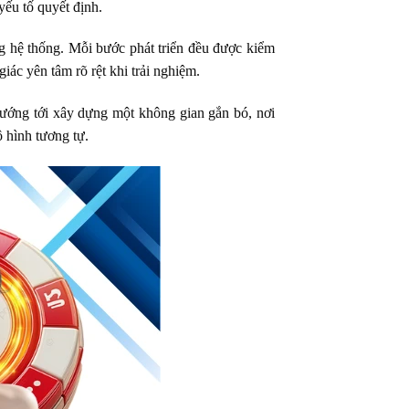
yếu tố quyết định.
ng hệ thống. Mỗi bước phát triển đều được kiểm
ác yên tâm rõ rệt khi trải nghiệm.
hướng tới xây dựng một không gian gắn bó, nơi
 hình tương tự.