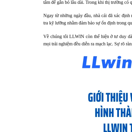
tâm để gắn bó lâu dài. Trong khi thị trường có 
Ngay từ những ngày đầu, nhà cái đã xác định r
tra kỹ lưỡng nhằm đảm bảo sự ổn định trong quá
Về chúng tôi LLWIN còn thể hiện ở tư duy dài
mọi trải nghiệm đều diễn ra mạch lạc. Sự rõ r