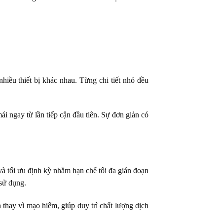
nhiều thiết bị khác nhau. Từng chi tiết nhỏ đều
 ngay từ lần tiếp cận đầu tiên. Sự đơn giản có
và tối ưu định kỳ nhằm hạn chế tối đa gián đoạn
sử dụng.
 thay vì mạo hiểm, giúp duy trì chất lượng dịch