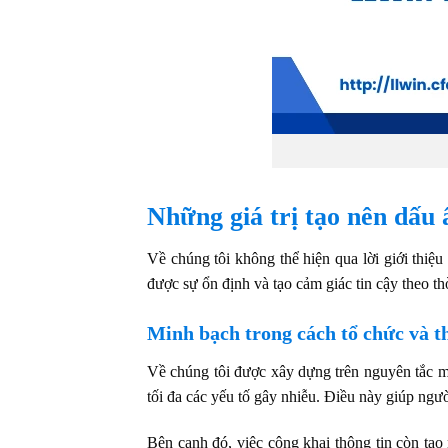
Những giá trị tạo nên dấu
Về chúng tôi không thể hiện qua lời giới thi
được sự ổn định và tạo cảm giác tin cậy theo th
Minh bạch trong cách tổ chức và t
Về chúng tôi được xây dựng trên nguyên tắc mi
tối đa các yếu tố gây nhiễu. Điều này giúp ng
Bên cạnh đó, việc công khai thông tin còn tạo