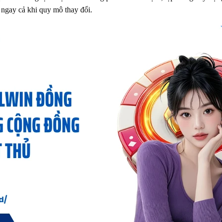
ngay cả khi quy mô thay đổi.