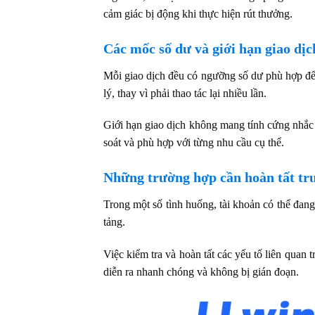
cảm giác bị động khi thực hiện rút thưởng.
Các mốc số dư và giới hạn giao dịc
Mỗi giao dịch đều có ngưỡng số dư phù hợp để 
lý, thay vì phải thao tác lại nhiều lần.
Giới hạn giao dịch không mang tính cứng nhắc 
soát và phù hợp với từng nhu cầu cụ thể.
Những trường hợp cần hoàn tất trư
Trong một số tình huống, tài khoản có thể đang
tảng.
Việc kiểm tra và hoàn tất các yếu tố liên quan 
diễn ra nhanh chóng và không bị gián đoạn.