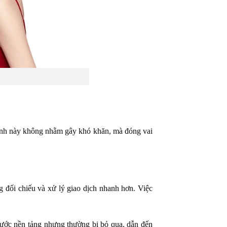
y định này không nhằm gây khó khăn, mà đóng vai
g đối chiếu và xử lý giao dịch nhanh hơn. Việc
 bước nền tảng nhưng thường bị bỏ qua, dẫn đến