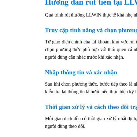
Hướng dẫn rút tiền tại LL
Quá trình rút thưởng LLWIN thực tế khá nhẹ nh
Truy cập tính năng và chọn phươn
Từ giao diện chính của tài khoản, khu vực rút t
chọn phương thức phù hợp với thói quen cá nh
người dùng cân nhắc trước khi xác nhận.
Nhập thông tin và xác nhận
Sau khi chọn phương thức, bước tiếp theo là n
kiểm tra lại thông tin là bước nên thực hiện kỹ
Thời gian xử lý và cách theo dõi tr
Mỗi giao dịch đều có thời gian xử lý nhất định
người dùng theo dõi.