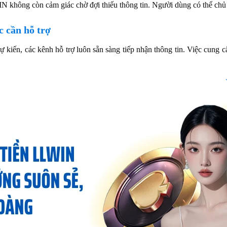
IN không còn cảm giác chờ đợi thiếu thông tin. Người dùng có thể chủ 
c cần hỗ trợ
 kiến, các kênh hỗ trợ luôn sẵn sàng tiếp nhận thông tin. Việc cung c