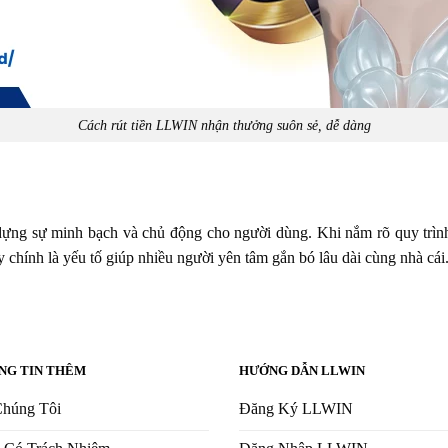
Cách rút tiền LLWIN nhận thưởng suôn sẻ, dễ dàng
ng sự minh bạch và chủ động cho người dùng. Khi nắm rõ quy trình, đ
y chính là yếu tố giúp nhiều người yên tâm gắn bó lâu dài cùng nhà cái
NG TIN THÊM
HƯỚNG DẪN LLWIN
húng Tôi
Đăng Ký LLWIN