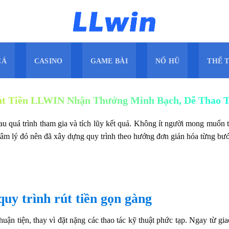
CÁ
CASINO
GAME BÀI
NỔ HŨ
THỂ 
t Tiền LLWIN Nhận Thưởng Minh Bạch, Dễ Thao 
 quá trình tham gia và tích lũy kết quả. Không ít người mong muốn t
tâm lý đó nên đã xây dựng quy trình theo hướng đơn giản hóa từng bư
y trình rút tiền gọn gàng
n tiện, thay vì đặt nặng các thao tác kỹ thuật phức tạp. Ngay từ giao