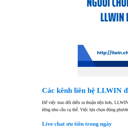
Các kênh liên hệ LLWIN đ
Để việc trao đổi diễn ra thuận tiện hơn, LLWI
từng nhu cầu cụ thể. Việc lựa chọn đúng phương
Live chat ưu tiên trong ngày