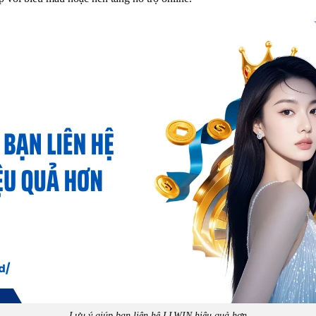
Lưu ý giúp bạn liên hệ LLWIN hiệu quả hơn