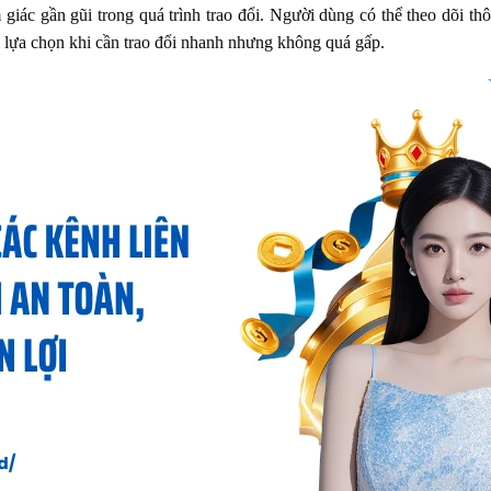
 giác gần gũi trong quá trình trao đổi. Người dùng có thể theo dõi thô
 lựa chọn khi cần trao đổi nhanh nhưng không quá gấp.