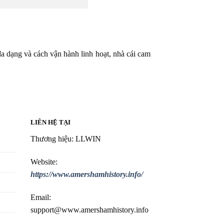
a dạng và cách vận hành linh hoạt, nhà cái cam
LIÊN HỆ TẠI
Thương hiệu: LLWIN
Website:
https://www.amershamhistory.info/
Email:
support@www.amershamhistory.info