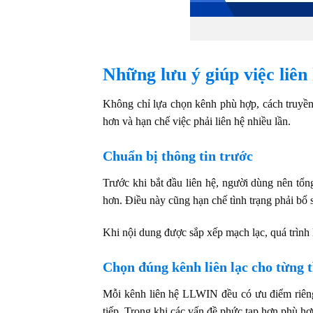
Những lưu ý giúp việc liê
Không chỉ lựa chọn kênh phù hợp, cách truyền đ
hơn và hạn chế việc phải liên hệ nhiều lần.
Chuẩn bị thông tin trước
Trước khi bắt đầu liên hệ, người dùng nên tổn
hơn. Điều này cũng hạn chế tình trạng phải bổ 
Khi nội dung được sắp xếp mạch lạc, quá trình 
Chọn đúng kênh liên lạc cho từng 
Mỗi kênh liên hệ LLWIN đều có ưu điểm riêng,
tiếp. Trong khi các vấn đề phức tạp hơn phù hợ