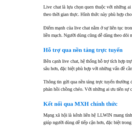
Live chat là lựa chọn quen thuộc với những ai 
theo thời gian thực. Hình thức này phù hợp cho 
Điểm mạnh của live chat nằm ở sự liên tục tro
liền mạch. Người dùng cũng dễ dàng theo dõi nội
Hỗ trợ qua nền tảng trực tuyến
Bên cạnh live chat, hệ thống hỗ trợ tích hợp tr
sâu hơn, đặc biệt phù hợp với những vấn đề cần
Thông tin gửi qua nền tảng trực tuyến thường đ
phản hồi chồng chéo. Với những ai ưu tiên sự c
Kết nối qua MXH chính thức
Mạng xã hội là kênh liên hệ LLWIN mang tính l
giúp người dùng dễ tiếp cận hơn, đặc biệt tron