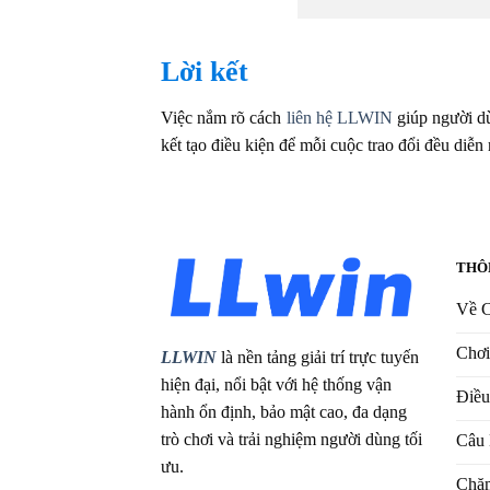
Lời kết
Việc nắm rõ cách
liên hệ LLWIN
giúp người dù
kết tạo điều kiện để mỗi cuộc trao đổi đều diễn 
THÔ
Về C
Chơi
LLWIN
là nền tảng giải trí trực tuyến
hiện đại, nổi bật với hệ thống vận
Điều
hành ổn định, bảo mật cao, đa dạng
trò chơi và trải nghiệm người dùng tối
Câu 
ưu.
Chă