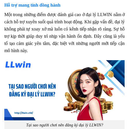
Hỗ trợ mang tính đồng hành
Một trong những điểm được đánh giá cao ở đại lý LLWIN nằm ở
cách hỗ trợ xuyên suốt quá trình hoạt động. Khi gặp vấn đề, đại lý
không phải tự xoay xở mà luôn có kênh tiếp nhận rõ ràng. Sự hỗ
trợ kịp thời giúp duy trì nhịp vận hành ổn định. Đây cũng là yếu
tố tạo cảm giác yên tâm, đặc biệt với những người mới tiếp cận
mô hình này.
Tại sao người chơi nên đăng ký đại lý LLWIN?