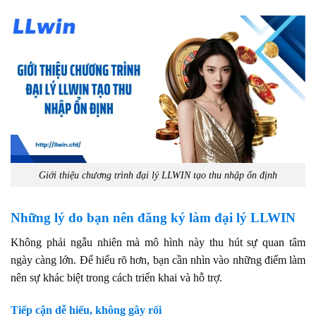
Giới thiệu chương trình đại lý LLWIN tạo thu nhập ổn định
Những lý do bạn nên đăng ký làm đại lý LLWIN
Không phải ngẫu nhiên mà mô hình này thu hút sự quan tâm
ngày càng lớn. Để hiểu rõ hơn, bạn cần nhìn vào những điểm làm
nên sự khác biệt trong cách triển khai và hỗ trợ.
Tiếp cận dễ hiểu, không gây rối