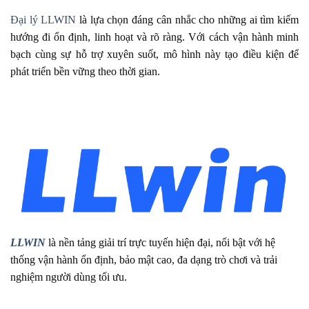
Đại lý LLWIN
là lựa chọn đáng cân nhắc cho những ai tìm kiếm
hướng đi ổn định, linh hoạt và rõ ràng. Với cách vận hành minh
bạch cùng sự hỗ trợ xuyên suốt, mô hình này tạo điều kiện để
phát triển bền vững theo thời gian.
LLWIN
là nền tảng giải trí trực tuyến hiện đại, nổi bật với hệ
thống vận hành ổn định, bảo mật cao, đa dạng trò chơi và trải
nghiệm người dùng tối ưu.