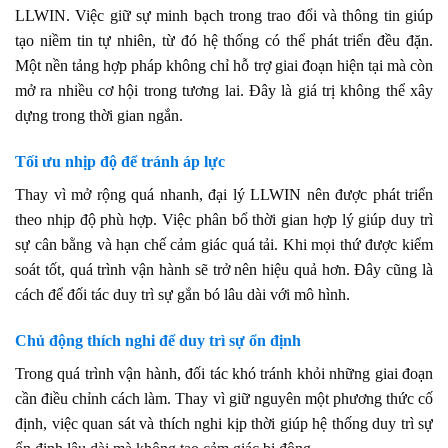
LLWIN. Việc giữ sự minh bạch trong trao đổi và thông tin giúp
tạo niềm tin tự nhiên, từ đó hệ thống có thể phát triển đều đặn.
Một nền tảng hợp pháp không chỉ hỗ trợ giai đoạn hiện tại mà còn
mở ra nhiều cơ hội trong tương lai. Đây là giá trị không thể xây
dựng trong thời gian ngắn.
Tối ưu nhịp độ để tránh áp lực
Thay vì mở rộng quá nhanh, đại lý LLWIN nên được phát triển
theo nhịp độ phù hợp. Việc phân bổ thời gian hợp lý giúp duy trì
sự cân bằng và hạn chế cảm giác quá tải. Khi mọi thứ được kiểm
soát tốt, quá trình vận hành sẽ trở nên hiệu quả hơn. Đây cũng là
cách để đối tác duy trì sự gắn bó lâu dài với mô hình.
Chủ động thích nghi để duy trì sự ổn định
Trong quá trình vận hành, đối tác khó tránh khỏi những giai đoạn
cần điều chỉnh cách làm. Thay vì giữ nguyên một phương thức cố
định, việc quan sát và thích nghi kịp thời giúp hệ thống duy trì sự