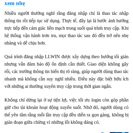
xem nhẹ
Nhiều người thường nghĩ rằng đăng nhập chỉ là thao tác nhập
thông tin rồi tiếp tục sử dụng. Thực tế, đây lại là bước ảnh hưởng
trực tiếp đến cảm giác liền mạch trong suốt quá trình truy cập. Khi
hệ thống vận hành trơn tru, mọi thao tác sau đó đều trở nên nhẹ
nhàng và dễ chịu hơn.
Quá trình đăng nhập LLWIN được xây dựng theo hướng tối giản
nhưng vẫn đảm bảo độ ổn định cần thiết. Giao diện không gây
rối, các trường thông tin hiển thị rõ ràng, giúp người dùng thao tác
nhanh mà không cần suy nghĩ nhiều. Điều này đặc biệt hữu ích
với những ai thường xuyên truy cập trong thời gian ngắn.
Không chỉ dừng lại ở sự tiện lợi, việc tối ưu login còn góp phần
giữ cho tài khoản hoạt động xuyên suốt. Nhờ đó, người dùng có
thể yên tâm rằng mỗi lần truy cập đều diễn ra gọn gàng, không bị
gián đoạn giữa chừng vì những lỗi không đáng có.