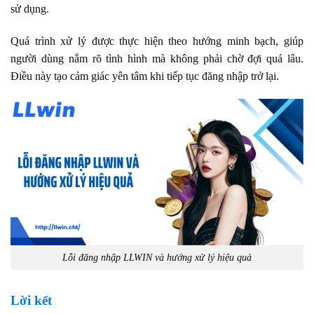
sử dụng.
Quá trình xử lý được thực hiện theo hướng minh bạch, giúp
người dùng nắm rõ tình hình mà không phải chờ đợi quá lâu.
Điều này tạo cảm giác yên tâm khi tiếp tục đăng nhập trở lại.
Lỗi đăng nhập LLWIN và hướng xử lý hiệu quả
Lời kết