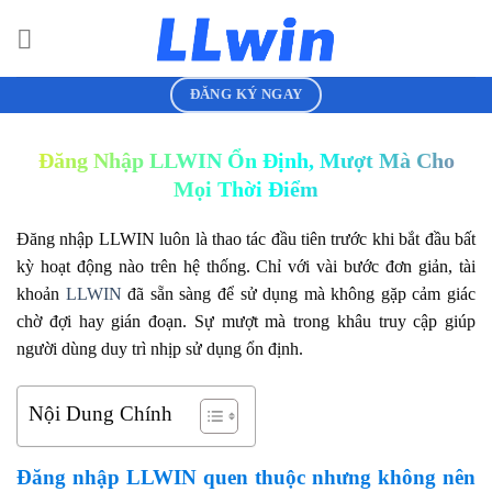
Bỏ
qua
nội
dung
ĐĂNG KÝ NGAY
Đăng Nhập LLWIN Ổn Định, Mượt Mà Cho
Mọi Thời Điểm
Đăng nhập LLWIN luôn là thao tác đầu tiên trước khi bắt đầu bất
kỳ hoạt động nào trên hệ thống. Chỉ với vài bước đơn giản, tài
khoản
LLWIN
đã sẵn sàng để sử dụng mà không gặp cảm giác
chờ đợi hay gián đoạn. Sự mượt mà trong khâu truy cập giúp
người dùng duy trì nhịp sử dụng ổn định.
Nội Dung Chính
Đăng nhập LLWIN quen thuộc nhưng không nên