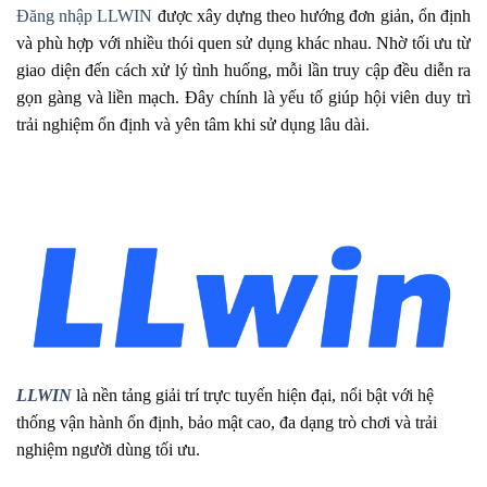
Đăng nhập LLWIN
được xây dựng theo hướng đơn giản, ổn định
và phù hợp với nhiều thói quen sử dụng khác nhau. Nhờ tối ưu từ
giao diện đến cách xử lý tình huống, mỗi lần truy cập đều diễn ra
gọn gàng và liền mạch. Đây chính là yếu tố giúp hội viên duy trì
trải nghiệm ổn định và yên tâm khi sử dụng lâu dài.
LLWIN
là nền tảng giải trí trực tuyến hiện đại, nổi bật với hệ
thống vận hành ổn định, bảo mật cao, đa dạng trò chơi và trải
nghiệm người dùng tối ưu.