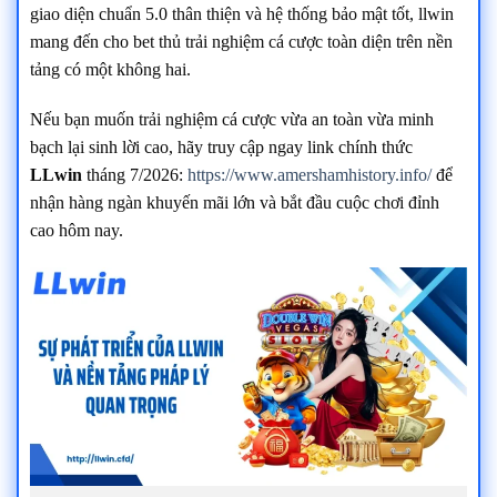
giao diện chuẩn 5.0 thân thiện và hệ thống bảo mật tốt, llwin
mang đến cho bet thủ trải nghiệm cá cược toàn diện trên nền
tảng có một không hai.
Nếu bạn muốn trải nghiệm cá cược vừa an toàn vừa minh
bạch lại sinh lời cao, hãy truy cập ngay link chính thức
LLwin
tháng 7/2026:
https://www.amershamhistory.info/
để
nhận hàng ngàn khuyến mãi lớn và bắt đầu cuộc chơi đỉnh
cao hôm nay.