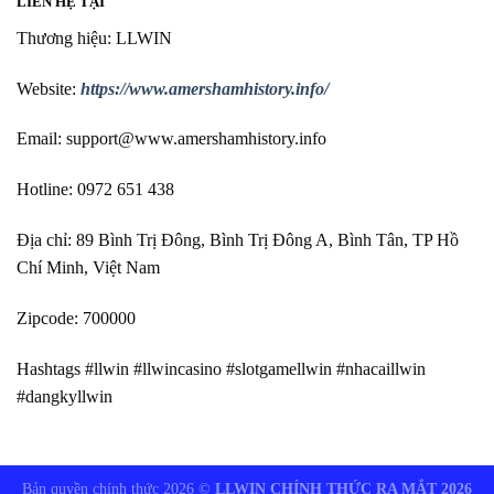
LIÊN HỆ TẠI
Casino trực tiếp tại LLWIN mang đến trải nghiệm sống động
Thương hiệu: LLWIN
nhờ công nghệ livestream hiện đại cùng đội ngũ dealer
chuyên nghiệp. Các trò chơi quen thuộc như Baccarat,
Website:
https://www.amershamhistory.info/
Roulette, Blackjack được truyền tải qua video HD, tạo cảm
giác chân thật như đang ngồi tại sòng bài thực tế.
Email:
support@www.amershamhistory.info
Nổ hũ siêu thưởng
Hotline: 0972 651 438
Sảnh nổ hũ online quy tụ hàng trăm tựa slot với chủ đề phong
Địa chỉ: 89 Bình Trị Đông, Bình Trị Đông A, Bình Tân, TP Hồ
phú, từ cổ điển đến hiện đại. Những cái tên quen thuộc như
Chí Minh, Việt Nam
Hot Fruits, Lucky Tiger, Zeus II luôn thu hút lượt chơi lớn nhờ
hiệu ứng bắt mắt và cơ chế thưởng rõ ràng.
Zipcode: 700000
Hashtags #llwin #llwincasino #slotgamellwin #nhacaillwin
#dangkyllwin
Bản quyền chính thức 2026 ©
LLWIN CHÍNH THỨC RA MẮT 2026