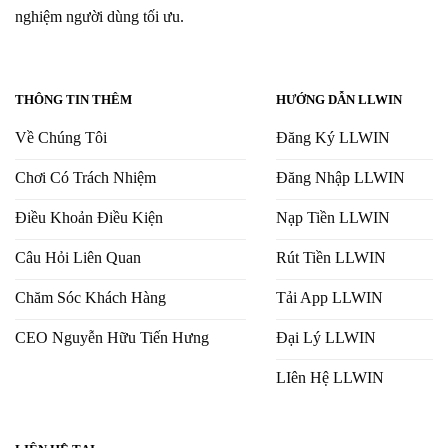
nghiệm người dùng tối ưu.
Danh mục game đa dạng, hấp dẫn của nhà cái
LLWIN
THÔNG TIN THÊM
HƯỚNG DẪN LLWIN
LLWIN
được xây dựng như một trung tâm giải trí đa lớp. Mỗi
Về Chúng Tôi
Đăng Ký LLWIN
người chơi đều có thể tìm thấy lựa chọn phù hợp với gu trải
nghiệm của riêng mình. Các sảnh cược được hợp tác phát
Chơi Có Trách Nhiệm
Đăng Nhập LLWIN
triển cùng những nhà cung cấp tên tuổi trên thị trường quốc
tế, đảm bảo chất lượng và cuốn hút.
Điều Khoản Điều Kiện
Nạp Tiền LLWIN
Câu Hỏi Liên Quan
Rút Tiền LLWIN
Thể thao có kèo phong phú
Sảnh thể thao thường được cộng đồng ví như “vùng đất
Chăm Sóc Khách Hàng
Tải App LLWIN
vàng” dành cho người yêu thích cá cược bóng đá và các bộ
CEO Nguyễn Hữu Tiến Hưng
Đại Lý LLWIN
môn đối kháng. Nhà cái liên kết cùng những nhà cung cấp
hàng đầu như SABA Sports, BTi Gaming, mang đến hơn
LIên Hệ LLWIN
3.000 sự kiện mỗi ngày.
Casino chia bài thật