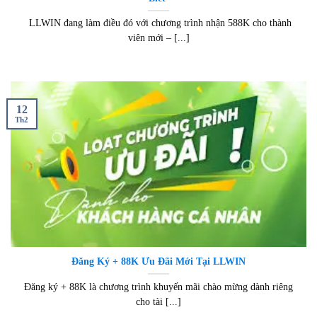
LLWIN đang làm điều đó với chương trình nhận 588K cho thành
viên mới – [...]
12
Th2
Đăng Ký + 88K Ưu Đãi Mới Tại LLWIN
Đăng ký + 88K là chương trình khuyến mãi chào mừng dành riêng
cho tài [...]