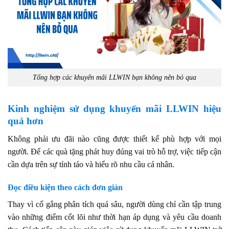
Tổng hợp các khuyến mãi LLWIN bạn không nên bỏ qua
Kinh nghiệm sử dụng khuyến mãi LLWIN hiệu
quả hơn
Không phải ưu đãi nào cũng được thiết kế phù hợp với mọi
người. Để các quà tặng phát huy đúng vai trò hỗ trợ, việc tiếp cận
cần dựa trên sự tỉnh táo và hiểu rõ nhu cầu cá nhân.
Đọc điều kiện theo cách đơn giản
Thay vì cố gắng phân tích quá sâu, người dùng chỉ cần tập trung
vào những điểm cốt lõi như thời hạn áp dụng và yêu cầu doanh