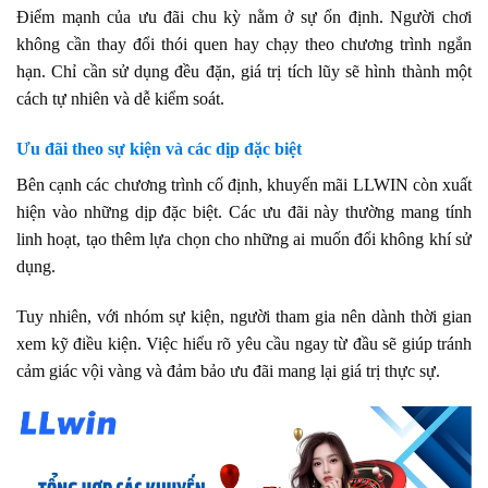
Điểm mạnh của ưu đãi chu kỳ nằm ở sự ổn định. Người chơi
không cần thay đổi thói quen hay chạy theo chương trình ngắn
hạn. Chỉ cần sử dụng đều đặn, giá trị tích lũy sẽ hình thành một
cách tự nhiên và dễ kiểm soát.
Ưu đãi theo sự kiện và các dịp đặc biệt
Bên cạnh các chương trình cố định, khuyến mãi LLWIN còn xuất
hiện vào những dịp đặc biệt. Các ưu đãi này thường mang tính
linh hoạt, tạo thêm lựa chọn cho những ai muốn đổi không khí sử
dụng.
Tuy nhiên, với nhóm sự kiện, người tham gia nên dành thời gian
xem kỹ điều kiện. Việc hiểu rõ yêu cầu ngay từ đầu sẽ giúp tránh
cảm giác vội vàng và đảm bảo ưu đãi mang lại giá trị thực sự.