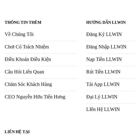
THÔNG TIN THÊM
HƯỚNG DẪN LLWIN
Về Chúng Tôi
Đăng Ký LLWIN
Chơi Có Trách Nhiệm
Đăng Nhập LLWIN
Điều Khoản Điều Kiện
Nạp Tiền LLWIN
Câu Hỏi Liên Quan
Rút Tiền LLWIN
Chăm Sóc Khách Hàng
Tải App LLWIN
CEO Nguyễn Hữu Tiến Hưng
Đại Lý LLWIN
LIên Hệ LLWIN
LIÊN HỆ TẠI