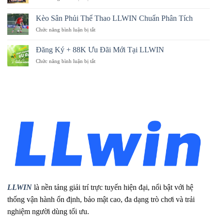
Mậu
Casino
Binh
LLWIN
Kèo Sân Phủi Thể Thao LLWIN Chuẩn Phân Tích
Online
Đỉnh
ở
Chức năng bình luận bị tắt
LLWIN
Cao
Kèo
Chiến
Sân
Thuật
Đăng Ký + 88K Ưu Đãi Mới Tại LLWIN
Phủi
Đỉnh
ở
Chức năng bình luận bị tắt
Thể
Cao
Đăng
Thao
Ký
LLWIN
+
Chuẩn
88K
Phân
Ưu
Tích
Đãi
Mới
Tại
LLWIN
LLWIN
là nền tảng giải trí trực tuyến hiện đại, nổi bật với hệ
thống vận hành ổn định, bảo mật cao, đa dạng trò chơi và trải
nghiệm người dùng tối ưu.