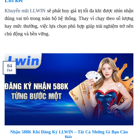
Lời kết
Khuyến mãi LLWIN
sẽ phát huy giá trị tối đa khi được nhìn nhận
đúng vai trò trong toàn bộ hệ thống. Thay vì chạy theo số lượng
hay mức thưởng, việc lựa chọn phù hợp giúp trải nghiệm trở nên
chủ động và bền vững.
04
Th4
Nhận 588K Khi Đăng Ký LLWIN – Tất Cả Những Gì Bạn Cần
Biết