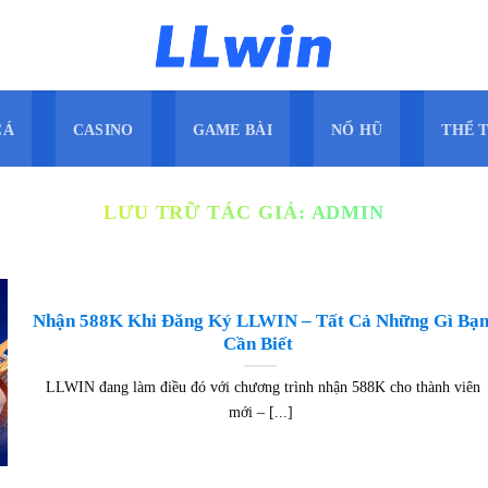
CÁ
CASINO
GAME BÀI
NỔ HŨ
THỂ 
LƯU TRỮ TÁC GIẢ:
ADMIN
Nhận 588K Khi Đăng Ký LLWIN – Tất Cả Những Gì Bạ
Cần Biết
LLWIN đang làm điều đó với chương trình nhận 588K cho thành viên
mới – [...]