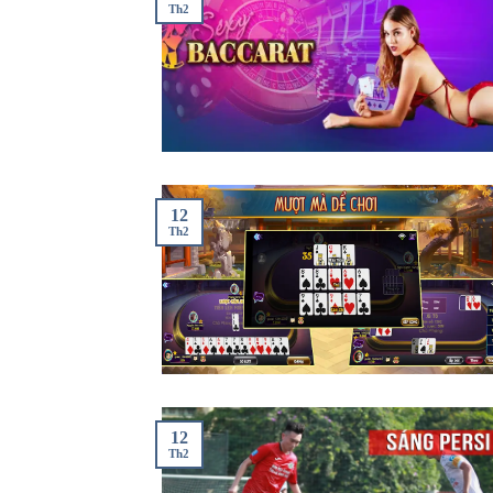
Th2
12
Th2
12
Th2