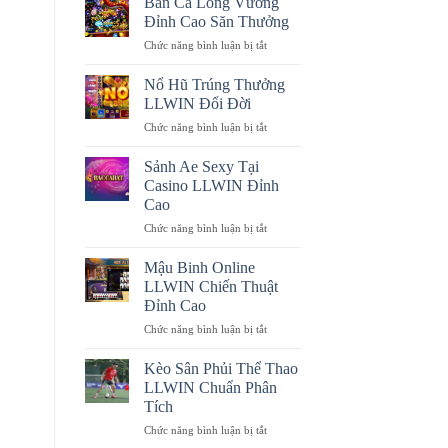
Bắn Cá Long Vương
Khi
Đỉnh Cao Săn Thưởng
Đăng
ở
Chức năng bình luận bị tắt
Ký
Bắn
LLWIN
Cá
–
Nổ Hũ Trúng Thưởng
Long
Tất
LLWIN Đổi Đời
Vương
Cả
ở
Chức năng bình luận bị tắt
Đỉnh
Những
Nổ
Cao
Gì
Hũ
Săn
Sảnh Ae Sexy Tại
Bạn
Trúng
Thưởng
Casino LLWIN Đỉnh
Cần
Thưởng
Biết
Cao
LLWIN
ở
Chức năng bình luận bị tắt
Đổi
Sảnh
Đời
Ae
Mậu Binh Online
Sexy
LLWIN Chiến Thuật
Tại
Đỉnh Cao
Casino
ở
Chức năng bình luận bị tắt
LLWIN
Mậu
Đỉnh
Binh
Cao
Kèo Sân Phủi Thể Thao
Online
LLWIN Chuẩn Phân
LLWIN
Tích
Chiến
ở
Chức năng bình luận bị tắt
Thuật
Kèo
Đỉnh