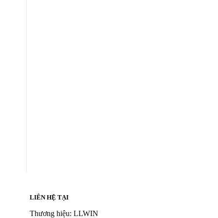
LIÊN HỆ TẠI
Thương hiệu: LLWIN