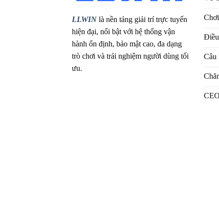
Chơi
LLWIN
là nền tảng giải trí trực tuyến
hiện đại, nổi bật với hệ thống vận
Điều
hành ổn định, bảo mật cao, đa dạng
trò chơi và trải nghiệm người dùng tối
Câu 
ưu.
Chă
CEO