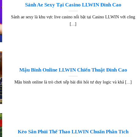
Sảnh Ae Sexy Tại Casino LLWIN Đỉnh Cao
Sảnh ae sexy là khu vực live casino nổi bật tại Casino LLWIN với công
[...]
Mậu Binh Online LLWIN Chiến Thuật Đỉnh Cao
Mậu binh online là trò chơi xếp bài đòi hỏi tư duy logic và khả [...]
Kèo Sân Phủi Thể Thao LLWIN Chuẩn Phân Tích